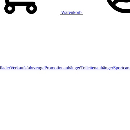
Warenkorb
flader
Verkaufsfahrzeuge
Promotionanhänger
Toilettenanhänger
Sportcar