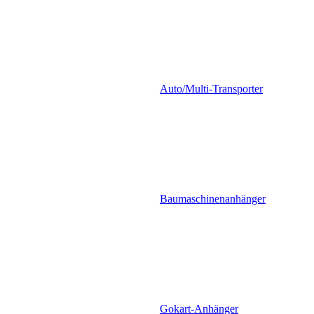
Auto/Multi-Transporter
Baumaschinenanhänger
Gokart-Anhänger