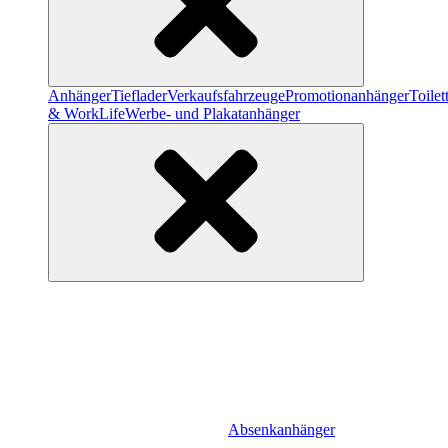
Anhänger
Tieflader
Verkaufsfahrzeuge
Promotionanhänger
Toile
& WorkLife
Werbe- und Plakatanhänger
Absenkanhänger