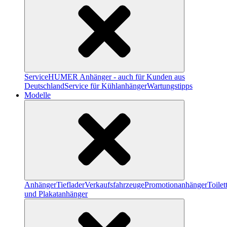
Service
HUMER Anhänger - auch für Kunden aus
Deutschland
Service für Kühlanhänger
Wartungstipps
Modelle
Anhänger
Tieflader
Verkaufsfahrzeuge
Promotionanhänger
Toile
und Plakatanhänger