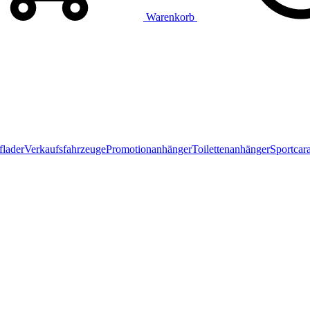
Warenkorb
flader
Verkaufsfahrzeuge
Promotionanhänger
Toilettenanhänger
Sportcar