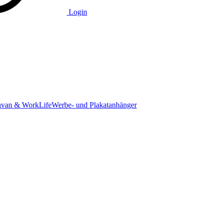
Login
avan & WorkLife
Werbe- und Plakatanhänger