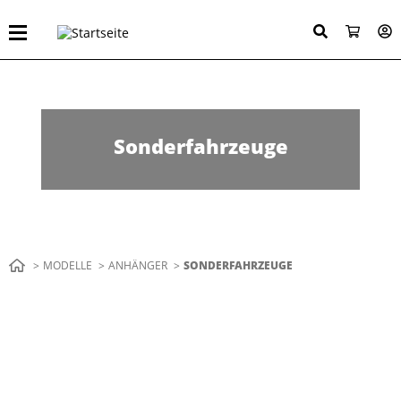
Direkt
zum
Inhalt
Sonderfahrzeuge
Pfadnavigation
MODELLE
ANHÄNGER
AKTUELL:
SONDERFAHRZEUGE