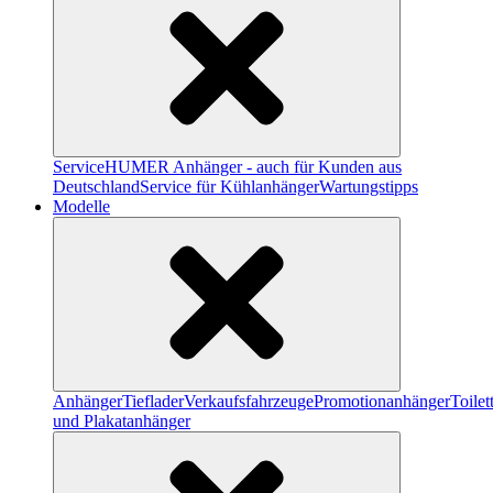
Service
HUMER Anhänger - auch für Kunden aus
Deutschland
Service für Kühlanhänger
Wartungstipps
Modelle
Anhänger
Tieflader
Verkaufsfahrzeuge
Promotionanhänger
Toile
und Plakatanhänger