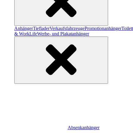
Anhänger
Tieflader
Verkaufsfahrzeuge
Promotionanhänger
Toile
& WorkLife
Werbe- und Plakatanhänger
Absenkanhänger