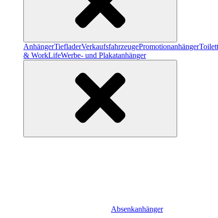
Anhänger
Tieflader
Verkaufsfahrzeuge
Promotionanhänger
Toile
& WorkLife
Werbe- und Plakatanhänger
Absenkanhänger