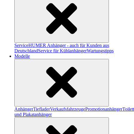
Service
HUMER Anhänger - auch für Kunden aus
Deutschland
Service für Kühlanhänger
Wartungstipps
Modelle
Anhänger
Tieflader
Verkaufsfahrzeuge
Promotionanhänger
Toile
und Plakatanhänger