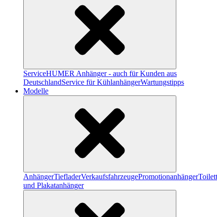
Service
HUMER Anhänger - auch für Kunden aus
Deutschland
Service für Kühlanhänger
Wartungstipps
Modelle
Anhänger
Tieflader
Verkaufsfahrzeuge
Promotionanhänger
Toile
und Plakatanhänger