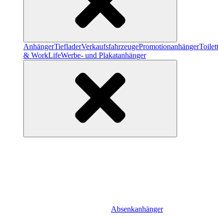
Anhänger
Tieflader
Verkaufsfahrzeuge
Promotionanhänger
Toile
& WorkLife
Werbe- und Plakatanhänger
Absenkanhänger