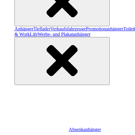
Anhänger
Tieflader
Verkaufsfahrzeuge
Promotionanhänger
Toile
& WorkLife
Werbe- und Plakatanhänger
Absenkanhänger