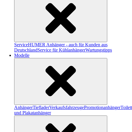
Service
HUMER Anhänger - auch für Kunden aus
Deutschland
Service für Kühlanhänger
Wartungstipps
Modelle
Anhänger
Tieflader
Verkaufsfahrzeuge
Promotionanhänger
Toile
und Plakatanhänger