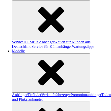
Service
HUMER Anhänger - auch für Kunden aus
Deutschland
Service für Kühlanhänger
Wartungstipps
Modelle
Anhänger
Tieflader
Verkaufsfahrzeuge
Promotionanhänger
Toile
und Plakatanhänger