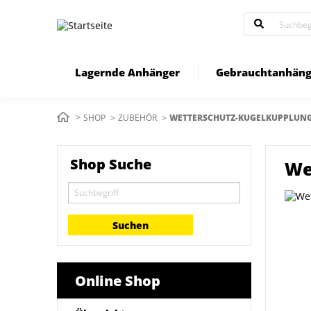
Direkt
zum
Inhalt
Lagernde Anhänger
Gebrauchtanhäng
Pfadnavigation
SHOP
ZUBEHÖR
AKTUELL:
WETTERSCHUTZ-KUGELKUPPLUN
Shop Suche
We
Online Shop