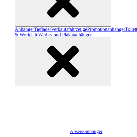
Anhänger
Tieflader
Verkaufsfahrzeuge
Promotionanhänger
Toile
& WorkLife
Werbe- und Plakatanhänger
Absenkanhänger