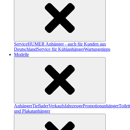
Service
HUMER Anhänger - auch für Kunden aus
Deutschland
Service für Kühlanhänger
Wartungstipps
Modelle
Anhänger
Tieflader
Verkaufsfahrzeuge
Promotionanhänger
Toile
und Plakatanhänger