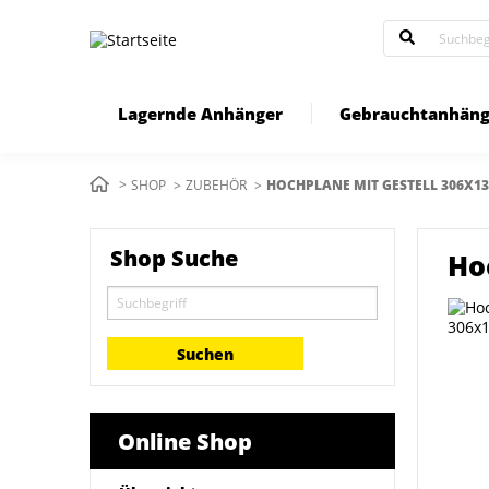
Direkt
zum
Inhalt
Lagernde Anhänger
Gebrauchtanhäng
Pfadnavigation
SHOP
ZUBEHÖR
AKTUELL:
HOCHPLANE MIT GESTELL 306X1
Shop Suche
Ho
Online Shop