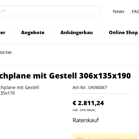
News
FA
er
Angebote
Anhängerbau
Online Shop
35X190
chplane mit Gestell 306x135x190
Art-Nr.
UN90067
€ 2.811,24
inkl. 20% MwSt.
Ratenkauf