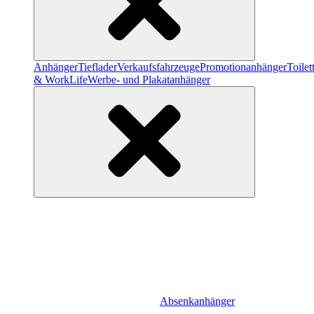
Anhänger
Tieflader
Verkaufsfahrzeuge
Promotionanhänger
Toile
& WorkLife
Werbe- und Plakatanhänger
Absenkanhänger