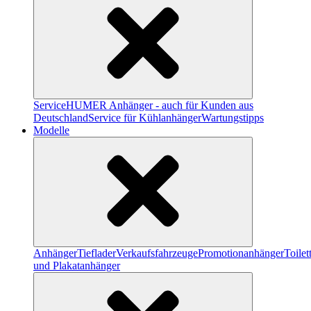
Service
HUMER Anhänger - auch für Kunden aus
Deutschland
Service für Kühlanhänger
Wartungstipps
Modelle
Anhänger
Tieflader
Verkaufsfahrzeuge
Promotionanhänger
Toile
und Plakatanhänger