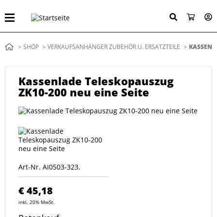
Direkt
zum
Inhalt
Pfadnavigation
SHOP
VERKAUFSANHÄNGER ZUBEHÖR U. ERSATZTEILE
AKTUELL:
KASSENLA
Kassenlade Teleskopauszug
ZK10-200 neu eine Seite
Art-Nr.
AI0503-323.
€ 45,18
inkl. 20% MwSt.