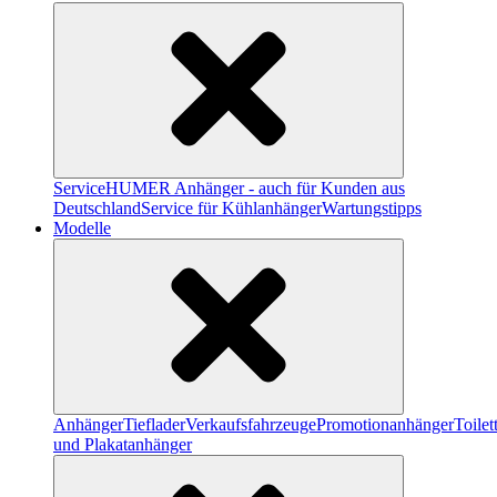
Service
HUMER Anhänger - auch für Kunden aus
Deutschland
Service für Kühlanhänger
Wartungstipps
Modelle
Anhänger
Tieflader
Verkaufsfahrzeuge
Promotionanhänger
Toile
und Plakatanhänger