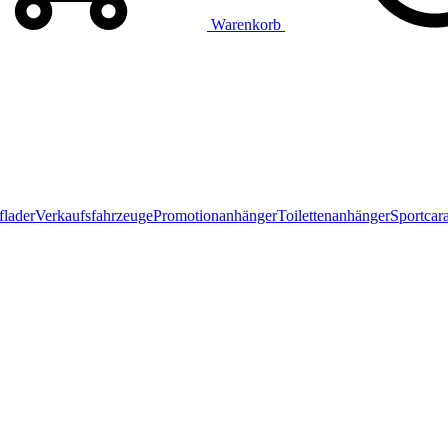
Warenkorb
flader
Verkaufsfahrzeuge
Promotionanhänger
Toilettenanhänger
Sportcar