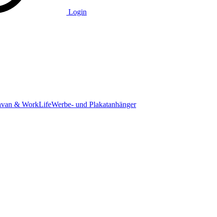
Login
avan & WorkLife
Werbe- und Plakatanhänger