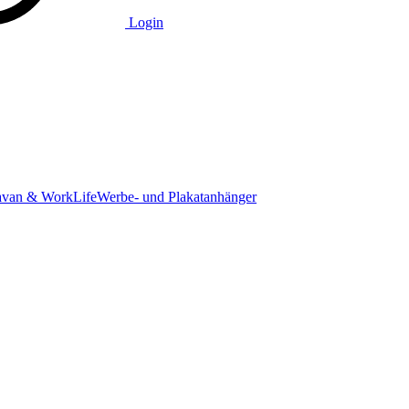
Login
avan & WorkLife
Werbe- und Plakatanhänger