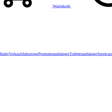
Warenkorb
flader
Verkaufsfahrzeuge
Promotionanhänger
Toilettenanhänger
Sportcar