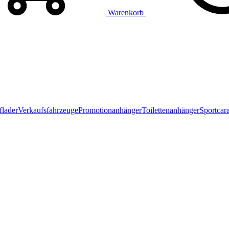
Warenkorb
flader
Verkaufsfahrzeuge
Promotionanhänger
Toilettenanhänger
Sportcar