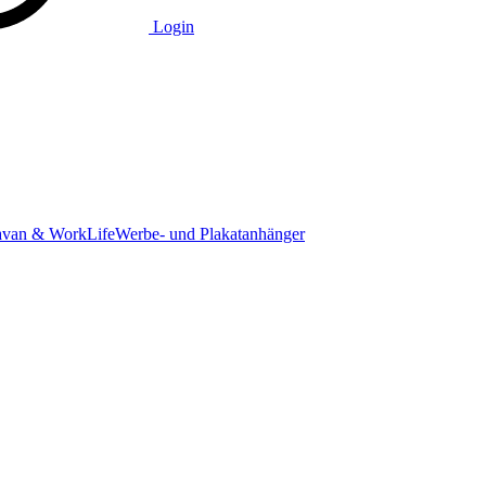
Login
avan & WorkLife
Werbe- und Plakatanhänger