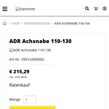
Direkt
zum
Inhalt
Pfadnavigation
SHOP
TRANSPORTBOXEN
AKTUELL:
ADR ACHSNABE 110-130
ADR Achsnabe 110-130
Art-Nr.
DE61L6ND002
€ 215,29
inkl. 20% MwSt.
Ratenkauf
Menge