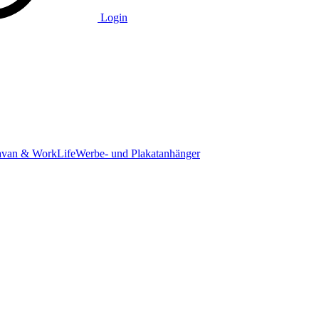
Login
avan & WorkLife
Werbe- und Plakatanhänger