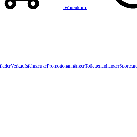
Warenkorb
flader
Verkaufsfahrzeuge
Promotionanhänger
Toilettenanhänger
Sportcar