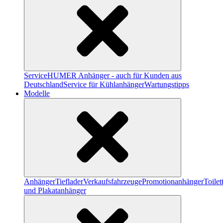
Service
HUMER Anhänger - auch für Kunden aus
Deutschland
Service für Kühlanhänger
Wartungstipps
Modelle
Anhänger
Tieflader
Verkaufsfahrzeuge
Promotionanhänger
Toile
und Plakatanhänger