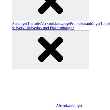
Anhänger
Tieflader
Verkaufsfahrzeuge
Promotionanhänger
Toile
& WorkLife
Werbe- und Plakatanhänger
Absenkanhänger