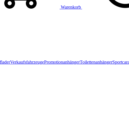
Warenkorb
flader
Verkaufsfahrzeuge
Promotionanhänger
Toilettenanhänger
Sportcar