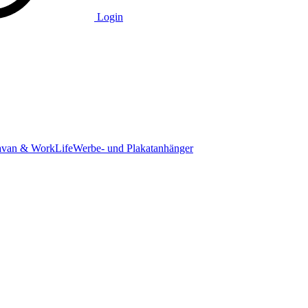
Login
avan & WorkLife
Werbe- und Plakatanhänger