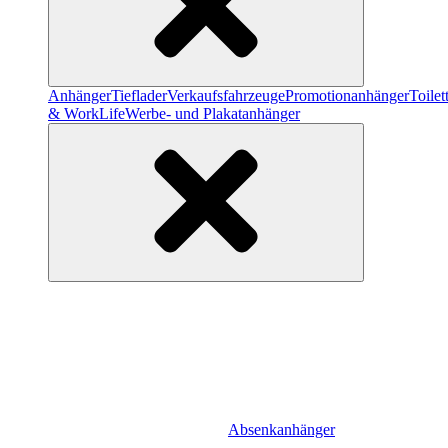
Anhänger
Tieflader
Verkaufsfahrzeuge
Promotionanhänger
Toile
& WorkLife
Werbe- und Plakatanhänger
Absenkanhänger