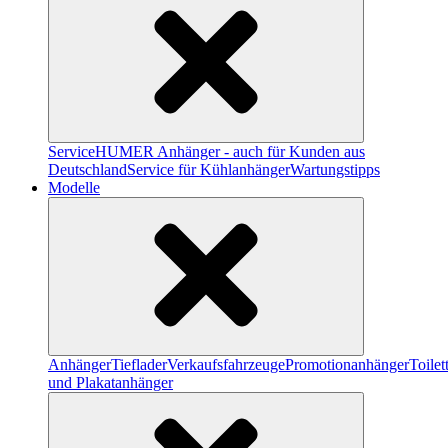
Service
HUMER Anhänger - auch für Kunden aus
Deutschland
Service für Kühlanhänger
Wartungstipps
Modelle
Anhänger
Tieflader
Verkaufsfahrzeuge
Promotionanhänger
Toile
und Plakatanhänger