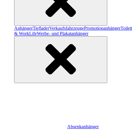
Anhänger
Tieflader
Verkaufsfahrzeuge
Promotionanhänger
Toile
& WorkLife
Werbe- und Plakatanhänger
Absenkanhänger