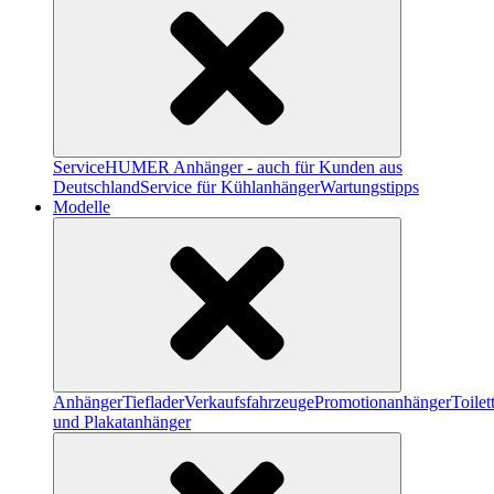
Service
HUMER Anhänger - auch für Kunden aus
Deutschland
Service für Kühlanhänger
Wartungstipps
Modelle
Anhänger
Tieflader
Verkaufsfahrzeuge
Promotionanhänger
Toile
und Plakatanhänger