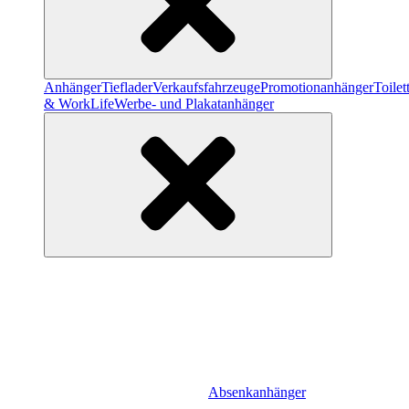
Anhänger
Tieflader
Verkaufsfahrzeuge
Promotionanhänger
Toile
& WorkLife
Werbe- und Plakatanhänger
Absenkanhänger