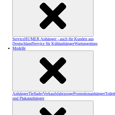
Service
HUMER Anhänger - auch für Kunden aus
Deutschland
Service für Kühlanhänger
Wartungstipps
Modelle
Anhänger
Tieflader
Verkaufsfahrzeuge
Promotionanhänger
Toile
und Plakatanhänger