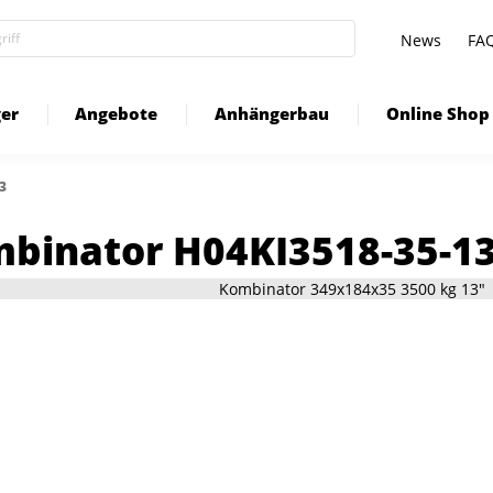
News
FA
er
Angebote
Anhängerbau
Online Shop
3
binator H04KI3518-35-1