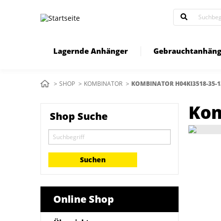
Direkt
zum
Inhalt
Lagernde Anhänger
Gebrauchtanhäng
Pfadnavigation
SHOP
KOMBINATOR
AKTUELL:
KOMBINATOR H04KI3518-35-1
Kom
Shop Suche
Online Shop