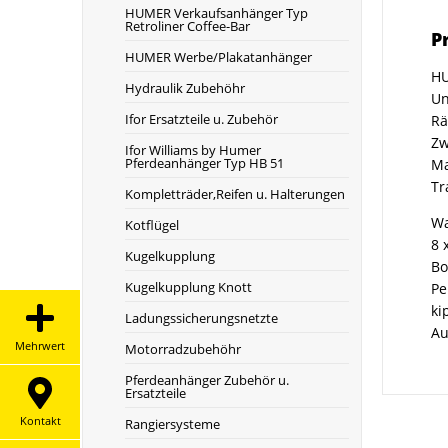
HUMER Verkaufsanhänger Typ
Retroliner Coffee-Bar
P
HUMER Werbe/Plakatanhänger
H
Hydraulik Zubehöhr
Un
Ifor Ersatzteile u. Zubehör
Rä
Zw
Ifor Williams by Humer
Pferdeanhänger Typ HB 51
Ma
Tr
Kompletträder,Reifen u. Halterungen
Wa
Kotflügel
8 
Kugelkupplung
Bo
Kugelkupplung Knott
Pe
ki
Ladungssicherungsnetzte
Au
Mehrwert
Motorradzubehöhr
Pferdeanhänger Zubehör u.
Ersatzteile
Kontakt
Rangiersysteme