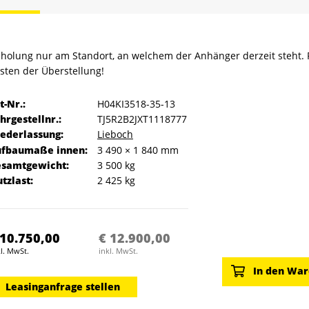
holung nur am Standort, an welchem der Anhänger derzeit steht.
sten der Überstellung!
t-Nr.
H04KI3518-35-13
hrgestellnr.
TJ5R2B2JXT1118777
ederlassung
Lieboch
ufbaumaße innen
3 490 × 1 840 mm
esamtgewicht
3 500 kg
tzlast
2 425 kg
 10.750,00
€ 12.900,00
l. MwSt.
inkl. MwSt.
In den Wa
Leasinganfrage stellen