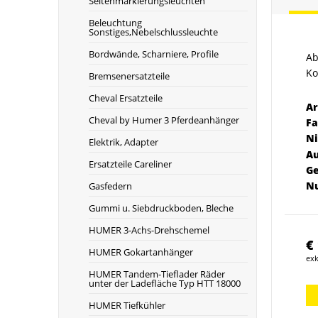
Seitenmarkierungsleuchten
Beleuchtung
Sonstiges,Nebelschlussleuchte
Bordwände, Scharniere, Profile
Ab
Ko
Bremsenersatzteile
Cheval Ersatzteile
Ar
Cheval by Humer 3 Pferdeanhänger
Fa
Ni
Elektrik, Adapter
A
Ersatzteile Careliner
G
Nu
Gasfedern
Gummi u. Siebdruckboden, Bleche
HUMER 3-Achs-Drehschemel
€
HUMER Gokartanhänger
exk
HUMER Tandem-Tieflader Räder
unter der Ladefläche Typ HTT 18000
HUMER Tiefkühler