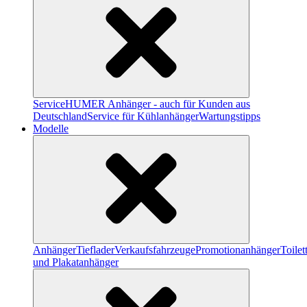
Service
HUMER Anhänger - auch für Kunden aus
Deutschland
Service für Kühlanhänger
Wartungstipps
Modelle
Anhänger
Tieflader
Verkaufsfahrzeuge
Promotionanhänger
Toile
und Plakatanhänger