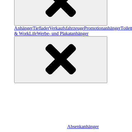
Anhänger
Tieflader
Verkaufsfahrzeuge
Promotionanhänger
Toile
& WorkLife
Werbe- und Plakatanhänger
Absenkanhänger