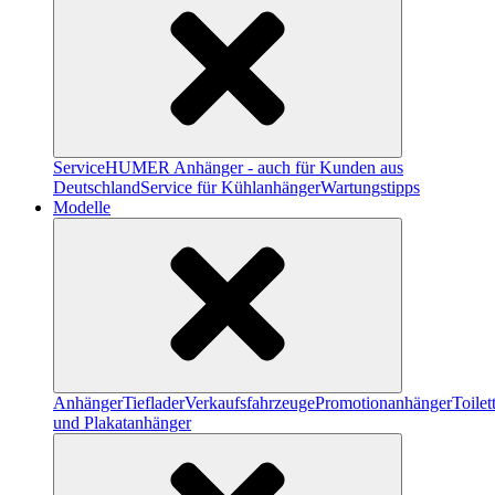
Service
HUMER Anhänger - auch für Kunden aus
Deutschland
Service für Kühlanhänger
Wartungstipps
Modelle
Anhänger
Tieflader
Verkaufsfahrzeuge
Promotionanhänger
Toile
und Plakatanhänger