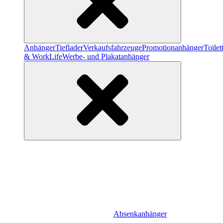
Anhänger
Tieflader
Verkaufsfahrzeuge
Promotionanhänger
Toile
& WorkLife
Werbe- und Plakatanhänger
Absenkanhänger