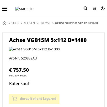
Direkt
zum
Inhalt
Pfadnavigation
SHOP
ACHSEN GEBREMST
AKTUELL:
ACHSE VGB15M 5X112 B=1400
Achse VGB15M 5x112 B=1400
Art-Nr.
520882AU
€ 757,50
inkl. 20% MwSt.
Ratenkauf
derzeit nicht lagernd