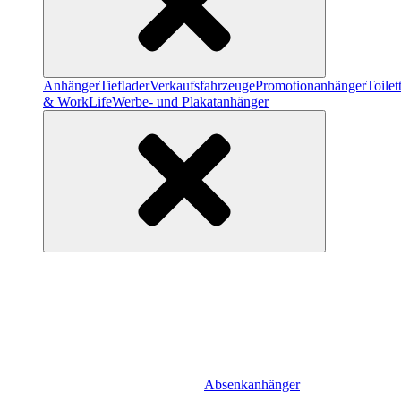
Anhänger
Tieflader
Verkaufsfahrzeuge
Promotionanhänger
Toile
& WorkLife
Werbe- und Plakatanhänger
Absenkanhänger