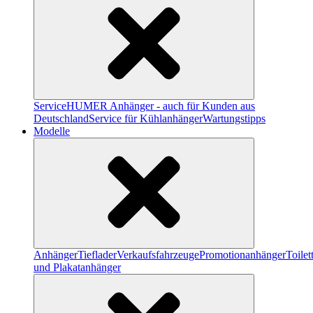
Service
HUMER Anhänger - auch für Kunden aus
Deutschland
Service für Kühlanhänger
Wartungstipps
Modelle
Anhänger
Tieflader
Verkaufsfahrzeuge
Promotionanhänger
Toile
und Plakatanhänger