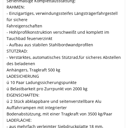
Serienmäßige Komplettausstattung:
RAHMEN:
- Einzigartiges, verwindungssteifes Längsträgerfahrgestell
für sichere
Fahreigenschaften
- Hohlprofilkonstruktion verschweißt und komplett im
Tauchbad feuerverzinkt
- Aufbau aus stabilen Stahlbordwandprofilen
STÜTZRAD:
- Verstärktes, automatisches Stützrad,für sicheres Abstellen
des beladenen
Anhängers, Tragkraft 500 kg
LADESICHERUNG
ú 10 Paar Ladungssicherungspunkte
ú Belastbarkeit pro Zurrpunkt von 2000 kg
EIGENSCHAFTEN:
ú 2 Stück abklappbare und seitenverstellbare Alu
Auffahrrampen mit integrierter
Bodenabstützung, mit einer Tragkraft von 3500 kg/Paar
LADEFLÄCHE:
- aus mehrfach verleimter Siebdruckplatte 18 mm,