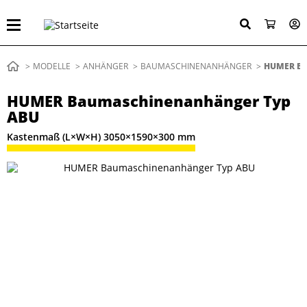
Direkt
zum
Inhalt
Pfadnavigation
MODELLE
ANHÄNGER
BAUMASCHINENANHÄNGER
AKTUELL:
HUMER B
HUMER Baumaschinenanhänger Typ
ABU
Kastenmaß (L×W×H) 3050×1590×300 mm