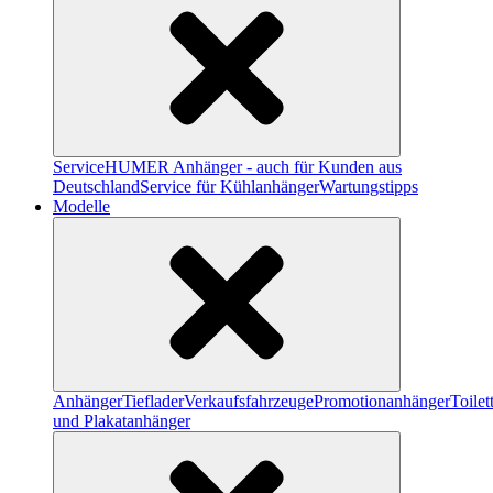
Service
HUMER Anhänger - auch für Kunden aus
Deutschland
Service für Kühlanhänger
Wartungstipps
Modelle
Anhänger
Tieflader
Verkaufsfahrzeuge
Promotionanhänger
Toile
und Plakatanhänger