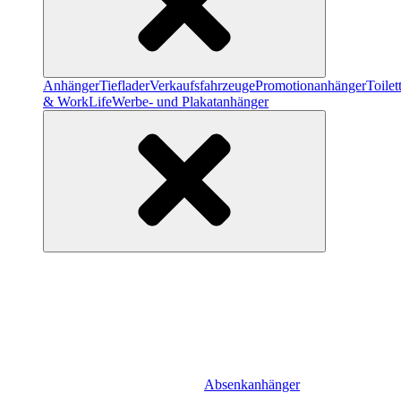
Anhänger
Tieflader
Verkaufsfahrzeuge
Promotionanhänger
Toile
& WorkLife
Werbe- und Plakatanhänger
Absenkanhänger