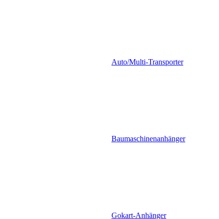
Auto/Multi-Transporter
Baumaschinenanhänger
Gokart-Anhänger