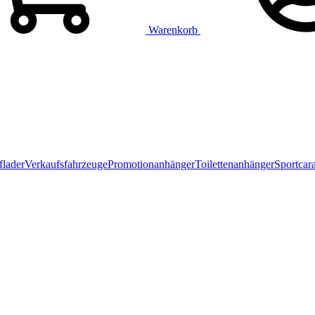
Warenkorb
flader
Verkaufsfahrzeuge
Promotionanhänger
Toilettenanhänger
Sportcar