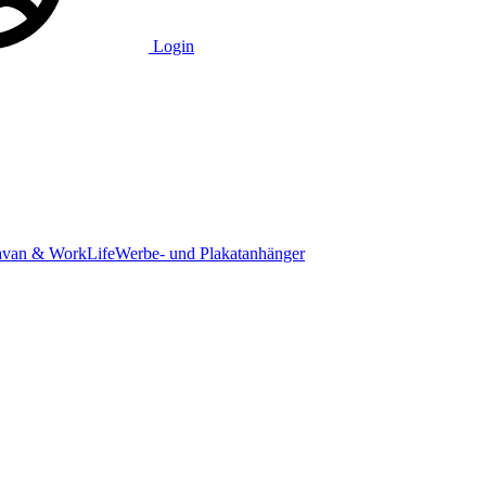
Login
avan & WorkLife
Werbe- und Plakatanhänger