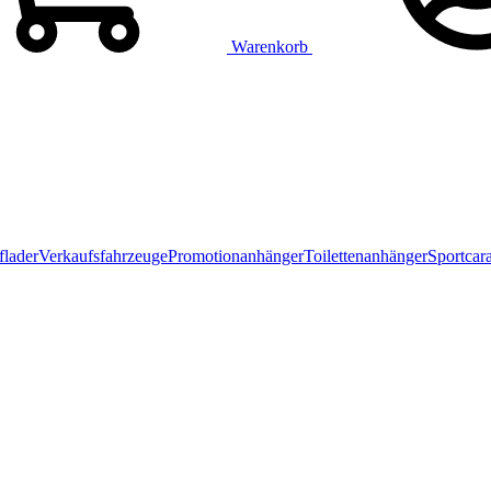
Warenkorb
flader
Verkaufsfahrzeuge
Promotionanhänger
Toilettenanhänger
Sportcar