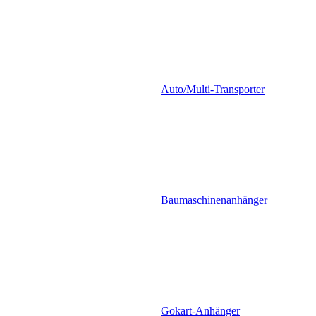
Auto/Multi-Transporter
Baumaschinenanhänger
Gokart-Anhänger