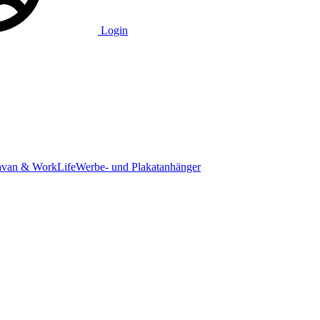
Login
avan & WorkLife
Werbe- und Plakatanhänger