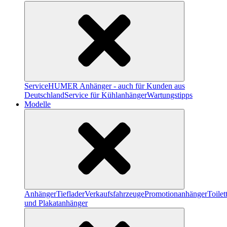
Service
HUMER Anhänger - auch für Kunden aus
Deutschland
Service für Kühlanhänger
Wartungstipps
Modelle
Anhänger
Tieflader
Verkaufsfahrzeuge
Promotionanhänger
Toile
und Plakatanhänger