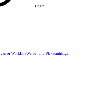
Login
avan & WorkLife
Werbe- und Plakatanhänger