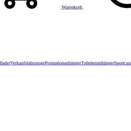
Warenkorb
flader
Verkaufsfahrzeuge
Promotionanhänger
Toilettenanhänger
Sportcar