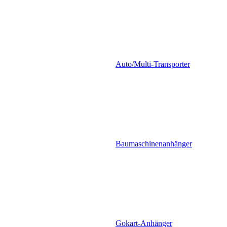
Auto/Multi-Transporter
Baumaschinenanhänger
Gokart-Anhänger