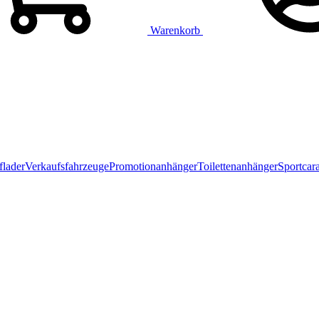
Warenkorb
flader
Verkaufsfahrzeuge
Promotionanhänger
Toilettenanhänger
Sportcar