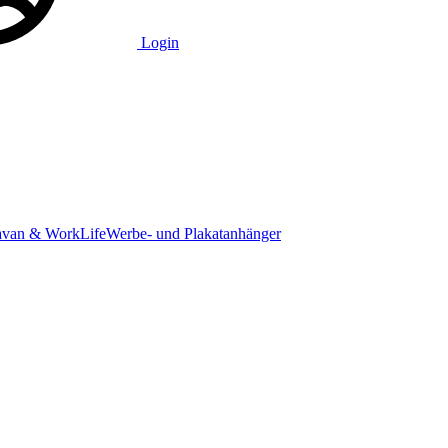
Login
avan & WorkLife
Werbe- und Plakatanhänger