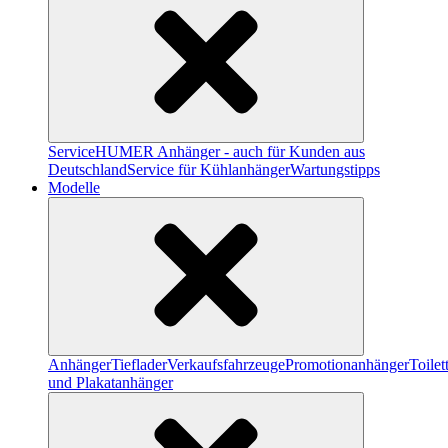
Service
HUMER Anhänger - auch für Kunden aus
Deutschland
Service für Kühlanhänger
Wartungstipps
Modelle
Anhänger
Tieflader
Verkaufsfahrzeuge
Promotionanhänger
Toile
und Plakatanhänger