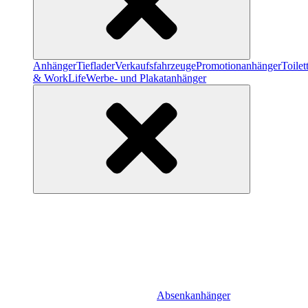
Anhänger
Tieflader
Verkaufsfahrzeuge
Promotionanhänger
Toile
& WorkLife
Werbe- und Plakatanhänger
Absenkanhänger