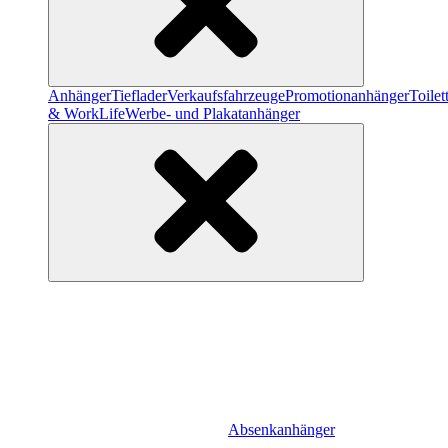
Anhänger
Tieflader
Verkaufsfahrzeuge
Promotionanhänger
Toile
& WorkLife
Werbe- und Plakatanhänger
Absenkanhänger