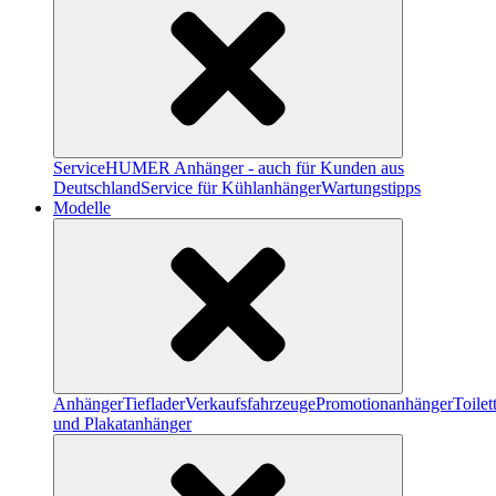
Service
HUMER Anhänger - auch für Kunden aus
Deutschland
Service für Kühlanhänger
Wartungstipps
Modelle
Anhänger
Tieflader
Verkaufsfahrzeuge
Promotionanhänger
Toile
und Plakatanhänger