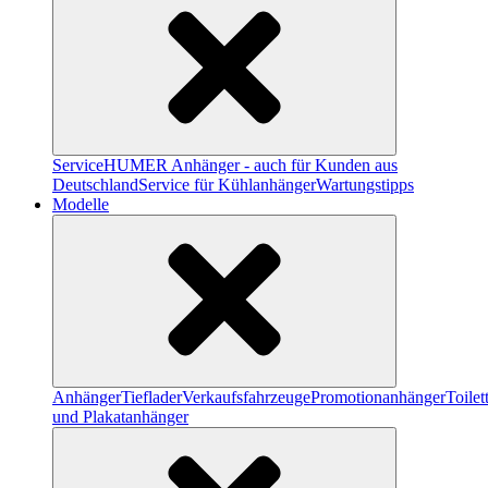
Service
HUMER Anhänger - auch für Kunden aus
Deutschland
Service für Kühlanhänger
Wartungstipps
Modelle
Anhänger
Tieflader
Verkaufsfahrzeuge
Promotionanhänger
Toile
und Plakatanhänger