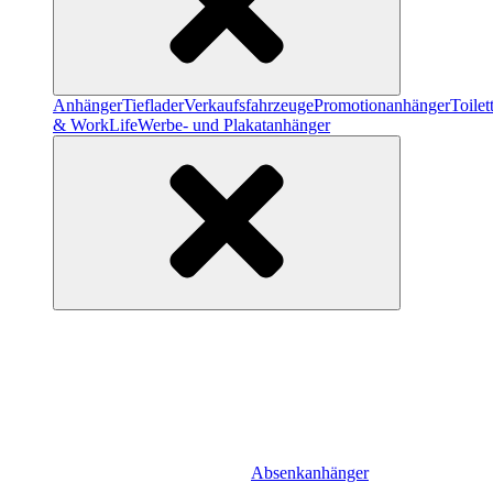
Anhänger
Tieflader
Verkaufsfahrzeuge
Promotionanhänger
Toile
& WorkLife
Werbe- und Plakatanhänger
Absenkanhänger