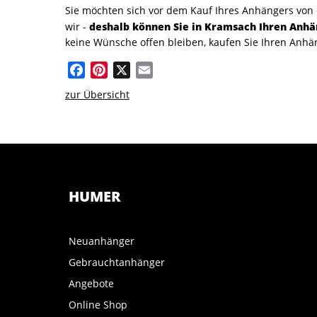
Sie möchten sich vor dem Kauf Ihres Anhängers von
deshalb können Sie in Kramsach Ihren Anhä
wir -
keine Wünsche offen bleiben, kaufen Sie Ihren Anhä
Facebook
Pinterest
X
Email
zur Übersicht
HUMER
Neuanhänger
Gebrauchtanhänger
Angebote
Online Shop