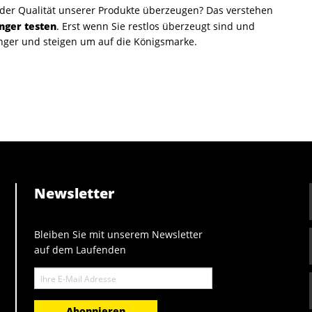
 der Qualität unserer Produkte überzeugen? Das verstehen
nger testen
. Erst wenn Sie restlos überzeugt sind und
nger und steigen um auf die Königsmarke.
Newsletter
Bleiben Sie mit unserem Newsletter
auf dem Laufenden
E-
Mail