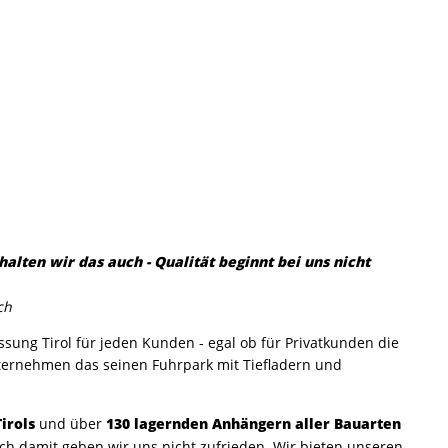
ten wir das auch - Qualität beginnt bei uns nicht
ch
ssung Tirol für jeden Kunden - egal ob für Privatkunden die
ternehmen das seinen Fuhrpark mit Tiefladern und
irols
130 lagernden Anhängern aller Bauarten
und über
 damit geben wir uns nicht zufrieden. Wir bieten unseren