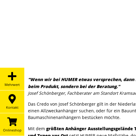
"Wenn wir bei HUMER etwas versprechen, dann hal
Mehrwert
beim Produkt, sondern bei der Beratung."
Josef Schönberger, Fachberater am Standort Kramsa
Das Credo von Josef Schönberger gilt in der Niederla
Kontakt
einen Allzweckanhänger suchen, oder für ein Bauun
Baumaschinenanhängern bestücken möchte.
größten Anhänger Ausstellungsgelände T
Mit dem
Onlineshop
und Typen vor Ort
setzt HUMER neue Maßstäbe, doch