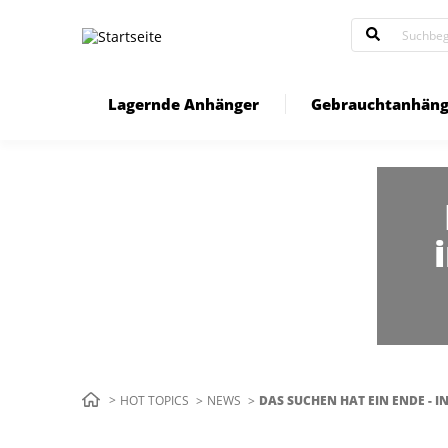
Direkt
zum
Inhalt
Lagernde Anhänger
Gebrauchtanhäng
Pfadnavigation
HOT TOPICS
NEWS
AKTUELL:
DAS SUCHEN HAT EIN ENDE - 