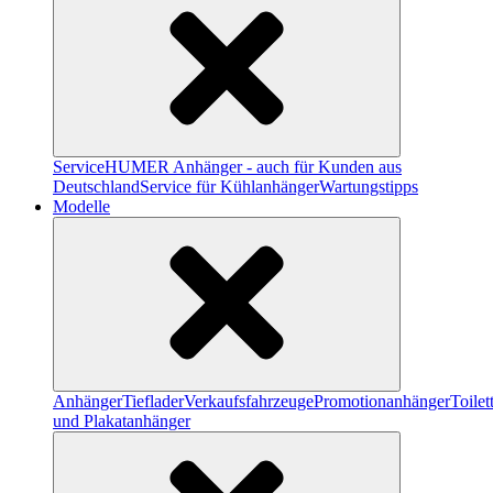
Service
HUMER Anhänger - auch für Kunden aus
Deutschland
Service für Kühlanhänger
Wartungstipps
Modelle
Anhänger
Tieflader
Verkaufsfahrzeuge
Promotionanhänger
Toile
und Plakatanhänger