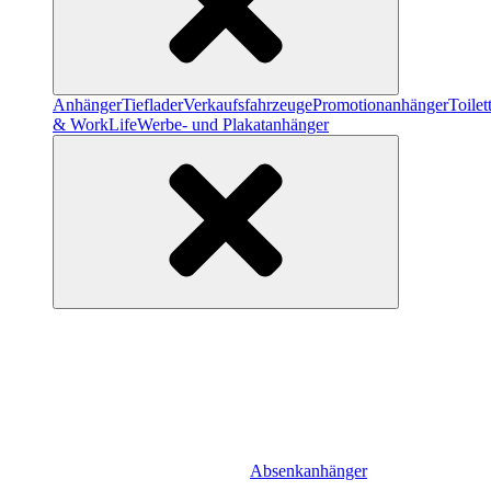
Anhänger
Tieflader
Verkaufsfahrzeuge
Promotionanhänger
Toile
& WorkLife
Werbe- und Plakatanhänger
Absenkanhänger