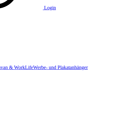
Login
avan & WorkLife
Werbe- und Plakatanhänger