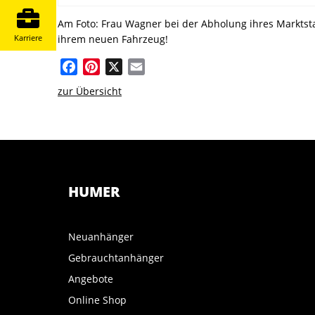
Am Foto: Frau Wagner bei der Abholung ihres Marktsta
Karriere
ihrem neuen Fahrzeug!
Facebook
Pinterest
X
Email
zur Übersicht
HUMER
Neuanhänger
Gebrauchtanhänger
Angebote
Online Shop