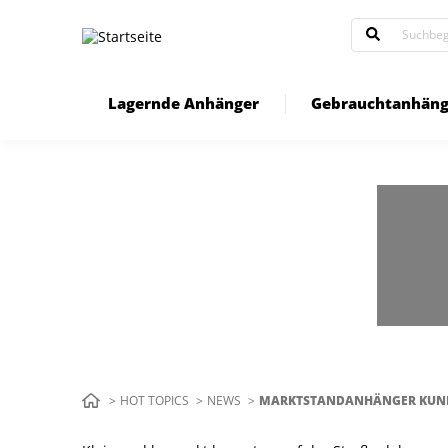
Direkt
zum
Inhalt
Lagernde Anhänger
Gebrauchtanhäng
Pfadnavigation
HOT TOPICS
NEWS
AKTUELL:
MARKTSTANDANHÄNGER KUN