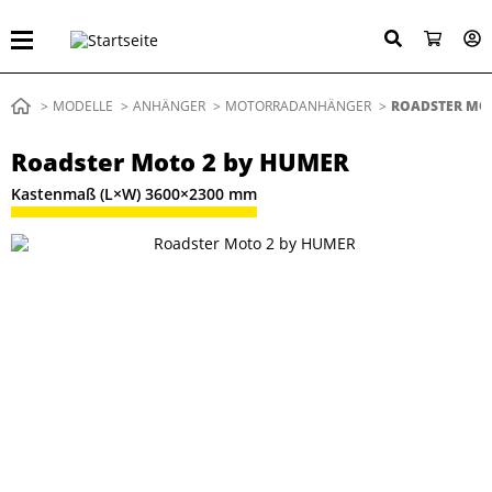
Direkt
zum
Inhalt
Pfadnavigation
MODELLE
ANHÄNGER
MOTORRADANHÄNGER
AKTUELL:
ROADSTER MO
Roadster Moto 2 by HUMER
Kastenmaß (L×W) 3600×2300 mm