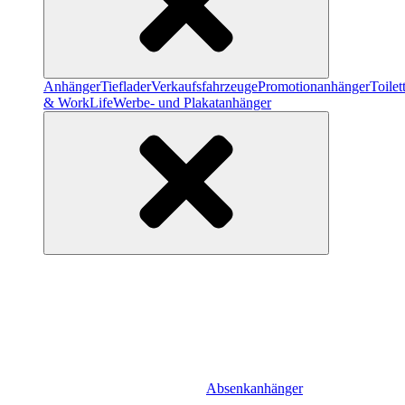
Anhänger
Tieflader
Verkaufsfahrzeuge
Promotionanhänger
Toile
& WorkLife
Werbe- und Plakatanhänger
Absenkanhänger