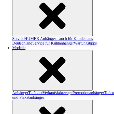
Service
HUMER Anhänger - auch für Kunden aus
Deutschland
Service für Kühlanhänger
Wartungstipps
Modelle
Anhänger
Tieflader
Verkaufsfahrzeuge
Promotionanhänger
Toile
und Plakatanhänger