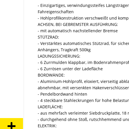
- Einzigartiges, verwindungssteifes Längsträger
Fahreigenschaften
- Hohlprofilkonstruktion verschweißt und komp
ACHSEN, BEI GEBREMSTER AUSFÜHRUNG:
- mit automatisch nachstellender Bremse
STÜTZRAD:
- Verstärktes automatisches Stützrad, für sich
Anhängers, Tragkraft 500kg
LADUNGSSICHERUNG:
- 6 Zurrmulden klappbar, im Bodenrahmenprofi
- 6 Zurrösen unter der Ladefläche
BORDWÄNDE:
- Aluminium-Hohlprofil, eloxiert, vierseitig abk
abnehmbar, mit versenkten Hakenverschlüsse
- Pendelbordwand hinten
- 4 steckbare Stahleckrungen für hohe Belastu
LADEFLÄCHE:
- aus mehrfach verleimter Siebdruckplatte, 18
- durchgehend ohne Stoß, rutschhemmend und
ELEKTRIK: