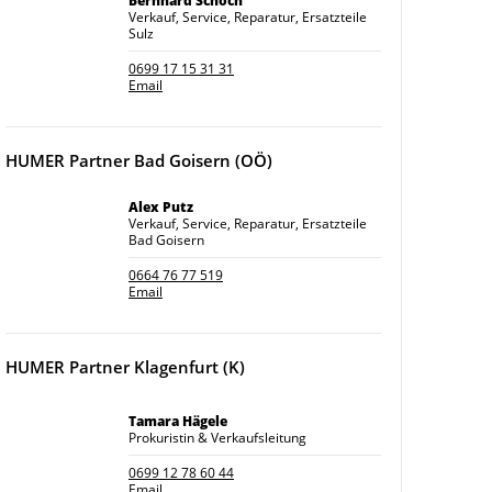
Bernhard Schöch
Verkauf, Service, Reparatur, Ersatzteile
Sulz
0699 17 15 31 31
Email
HUMER Partner Bad Goisern (OÖ)
Alex Putz
Verkauf, Service, Reparatur, Ersatzteile
Bad Goisern
0664 76 77 519
Email
HUMER Partner Klagenfurt (K)
Tamara Hägele
Prokuristin & Verkaufsleitung
0699 12 78 60 44
Email