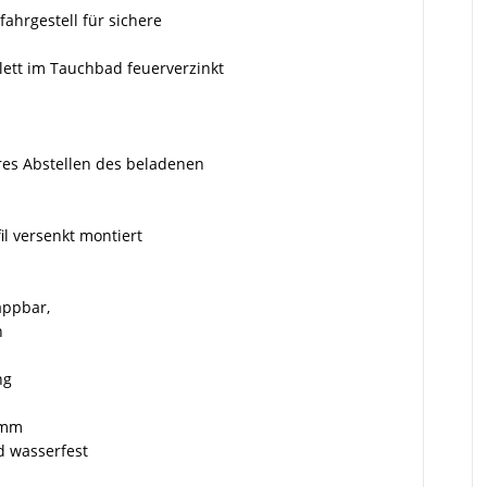
fahrgestell für sichere
lett im Tauchbad feuerverzinkt
eres Abstellen des beladenen
l versenkt montiert
lappbar,
n
ng
 mm
 wasserfest