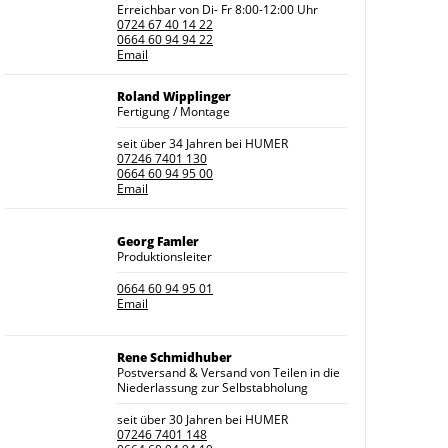
Erreichbar von Di- Fr 8:00-12:00 Uhr
0724 67 40 14 22
0664 60 94 94 22
Email
Roland Wipplinger
Fertigung / Montage
seit über 34 Jahren bei HUMER
07246 7401 130
0664 60 94 95 00
Email
Georg Famler
Produktionsleiter
0664 60 94 95 01
Email
Rene Schmidhuber
Postversand & Versand von Teilen in die
Niederlassung zur Selbstabholung
seit über 30 Jahren bei HUMER
07246 7401 148