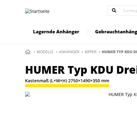
Direkt
zum
Inhalt
Lagernde Anhänger
Gebrauchtanhäng
Pfadnavigation
MODELLE
ANHÄNGER
KIPPER
AKTUELL:
HUMER TYP KDU D
HUMER Typ KDU Drei
Kastenmaß (L×W×H) 2750×1490×350 mm