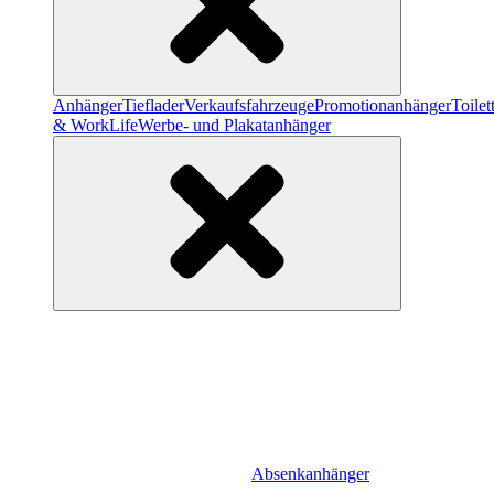
Anhänger
Tieflader
Verkaufsfahrzeuge
Promotionanhänger
Toile
& WorkLife
Werbe- und Plakatanhänger
Absenkanhänger