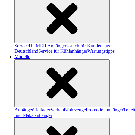
Service
HUMER Anhänger - auch für Kunden aus
Deutschland
Service für Kühlanhänger
Wartungstipps
Modelle
Anhänger
Tieflader
Verkaufsfahrzeuge
Promotionanhänger
Toile
und Plakatanhänger