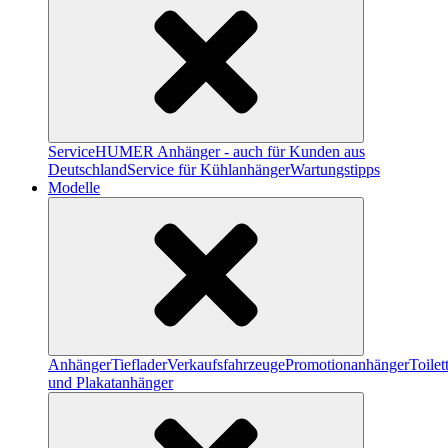
Service
HUMER Anhänger - auch für Kunden aus
Deutschland
Service für Kühlanhänger
Wartungstipps
Modelle
Anhänger
Tieflader
Verkaufsfahrzeuge
Promotionanhänger
Toile
und Plakatanhänger