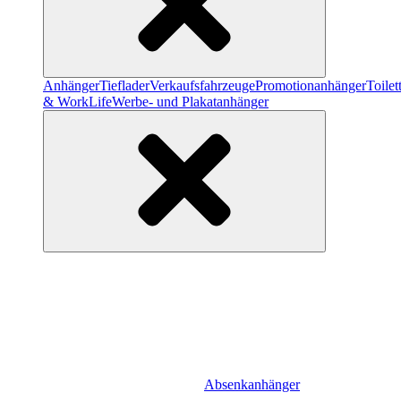
Anhänger
Tieflader
Verkaufsfahrzeuge
Promotionanhänger
Toile
& WorkLife
Werbe- und Plakatanhänger
Absenkanhänger