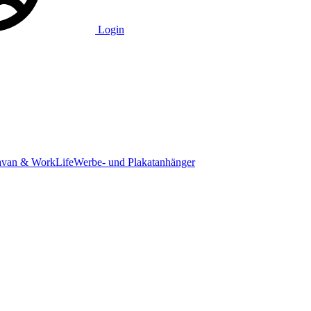
Login
avan & WorkLife
Werbe- und Plakatanhänger