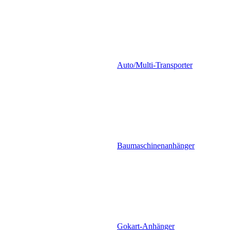
Auto/Multi-Transporter
Baumaschinenanhänger
Gokart-Anhänger