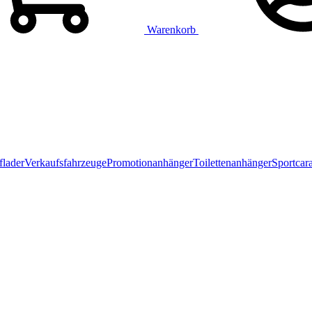
Warenkorb
flader
Verkaufsfahrzeuge
Promotionanhänger
Toilettenanhänger
Sportcar